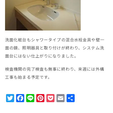
洗面化粧台もシャワータイプの混合水栓金具や壁一
面の鏡、照明器具と取り付けが終わり、システム洗
面台にはない仕上がりになりました。
検査機関の完了検査も無事に終わり、来週には外構
工事も始まる予定です。
T
F
Li
Pi
P
E
共
w
a
n
n
o
m
有