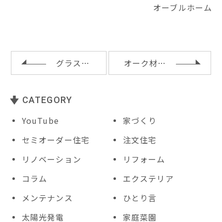
it
c
e
te
c
ai
オーブルホーム
te
e
r
k
l
r
b
e
e
o
st
t
o
グラスウール断熱施工と通気ラス
オーク材フローリングと天井吹込み断熱
k
CATEGORY
YouTube
家づくり
セミオーダー住宅
注文住宅
リノベーション
リフォーム
コラム
エクステリア
メンテナンス
ひとり言
太陽光発電
家庭菜園