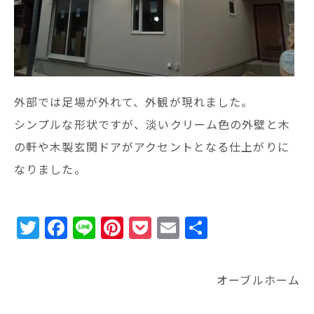
外部では足場が外れて、外観が現れました。
シンプルな形状ですが、淡いクリーム色の外壁と木
の軒や木製玄関ドアがアクセントとなる仕上がりに
なりました。
T
F
Li
Pi
P
E
共
w
a
n
n
o
m
有
it
c
e
te
c
ai
オーブルホーム
te
e
r
k
l