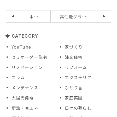
r
b
e
e
o
st
t
o
木製窓と樹脂窓
高性能グラスウール断熱材の施工
k
CATEGORY
YouTube
家づくり
セミオーダー住宅
注文住宅
リノベーション
リフォーム
コラム
エクステリア
メンテナンス
ひとり言
太陽光発電
家庭菜園
断熱・省エネ
日々の暮らし