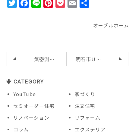
T
F
Li
Pi
P
E
共
w
a
n
n
o
m
有
it
c
e
te
c
ai
オーブルホーム
te
e
r
k
l
r
b
e
e
o
st
t
o
気密測定と無垢材の造作
明石市Ｕ様邸の基礎工事完了
k
CATEGORY
YouTube
家づくり
セミオーダー住宅
注文住宅
リノベーション
リフォーム
コラム
エクステリア