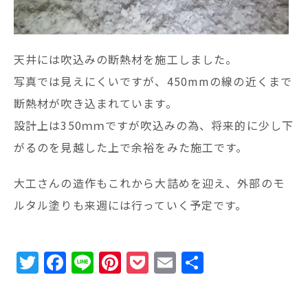
天井には吹込みの断熱材を施工しました。
写真では見えにくいですが、450mmの線の近くまで
断熱材が吹き込まれています。
設計上は350ｍｍですが吹込みの為、将来的に少し下
がるのを見越した上で余裕をみた施工です。
大工さんの造作もこれから大詰めを迎え、外部のモ
ルタル塗りも来週には行っていく予定です。
T
F
Li
Pi
P
E
共
w
a
n
n
o
m
有
it
c
e
te
c
ai