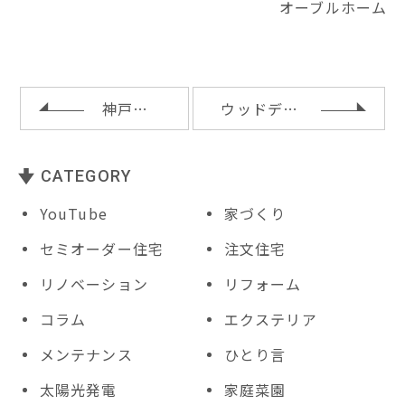
オーブルホーム
te
e
r
k
l
r
b
e
e
o
st
t
o
神戸市北区ＫＭ様邸の地鎮祭
ウッドデッキとアプローチ土間の石敷き
k
CATEGORY
YouTube
家づくり
セミオーダー住宅
注文住宅
リノベーション
リフォーム
コラム
エクステリア
メンテナンス
ひとり言
太陽光発電
家庭菜園