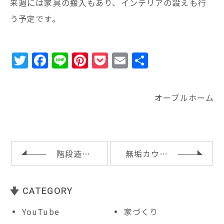
来週には家具の搬入もあり、インテリアの設えも行
う予定です。
T
F
Li
Pi
P
E
共
w
a
n
n
o
m
有
it
c
e
te
c
ai
オーブルホーム
te
e
r
k
l
r
b
e
e
o
st
t
o
階段造作と造作テレビ台
無垢カウンター材と気密測定
k
CATEGORY
YouTube
家づくり