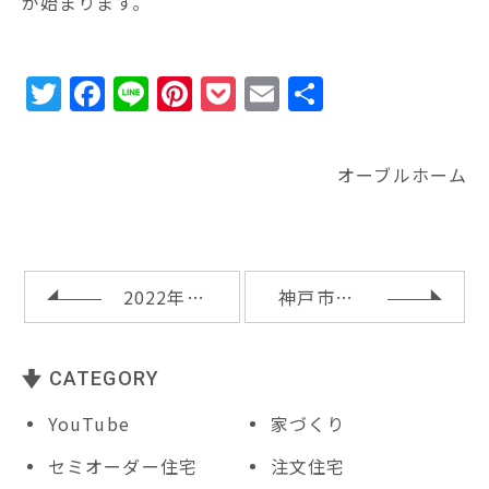
が始まります。
T
F
Li
Pi
P
E
共
w
a
n
n
o
m
有
it
c
e
te
c
ai
オーブルホーム
te
e
r
k
l
r
b
e
e
o
st
t
o
2022年も宜しくお願い致します
神戸市灘区Ｍ様邸の基礎工事完了
k
CATEGORY
YouTube
家づくり
セミオーダー住宅
注文住宅