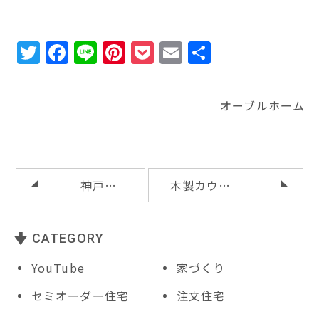
T
F
Li
Pi
P
E
共
w
a
n
n
o
m
有
it
c
e
te
c
ai
オーブルホーム
te
e
r
k
l
r
b
e
e
o
st
t
o
神戸市灘区M様邸お引渡し
木製カウンターとスリット手摺と造作本棚
k
CATEGORY
YouTube
家づくり
セミオーダー住宅
注文住宅