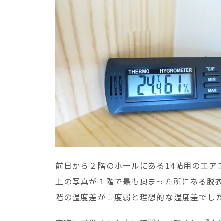
前日から２階のホールにある14帖用のエア
上の写真が１階で最も奥まった所にある脱
階の温度差が１度弱と理想的な温度差でし