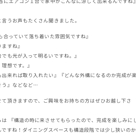
本当にエアコン１台で家中がこんなに涼しく出来るんですね
と言うお声もたくさん聞きました。
も合っていて落ち着いた雰囲気ですね』
りますね』
台でも光が入って明るいですね。』
。理想です。』
も出来れば取り入れたい』『どんな外構になるのか完成が
そう』などなど…
せて頂きますので、ご興味をお持ちの方はぜひお越し下さ
らは 『構造の時に来させてもらったので、完成を楽しみに
んですね！ダイニングスペースも構造段階では少し狭いの