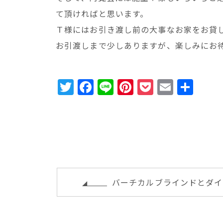
て頂ければと思います。
Ｔ様にはお引き渡し前の大事なお家をお貸
お引渡しまで少しありますが、楽しみにお
T
F
Li
Pi
P
E
共
w
a
n
n
o
m
有
it
c
e
te
c
ai
te
e
r
k
l
r
b
e
e
o
st
t
o
k