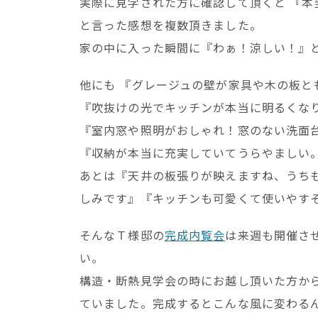
実際に見学された方に確認して頂くと 『
と言った感想を複数頂きました。
家の中に入った瞬間に『わぁ！涼しい！』
他にも 『グレージュの壁が家具や木の板と
『吹抜けの光でキッチンが本当に明るくな
『室内窓や照明がおしゃれ！窓のない洗面
『収納が本当に充実していてうらやましい
あとは『天井の板張りが映えますね、うち
しみです』『キッチンも可愛くて使いやす
そんなＴ様邸の
完成内覧会
は来週も開催さ
い。
構造・断熱見学会の時にお越し頂いた方か
ていました。完成するとこんな風に変わる