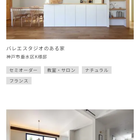
シンプル
ジャパンディ
北欧
ガレージハウス
バレエスタジオのある家
モダン
ナチュラル
神戸市垂水区K様邸
分譲型モデルハウス
セミオーダー
教室・サロン
ナチュラル
フランス
カフェ風
フランス
ヴィンテージ
和
レトロ