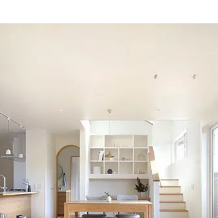
ージ
和
レトロ