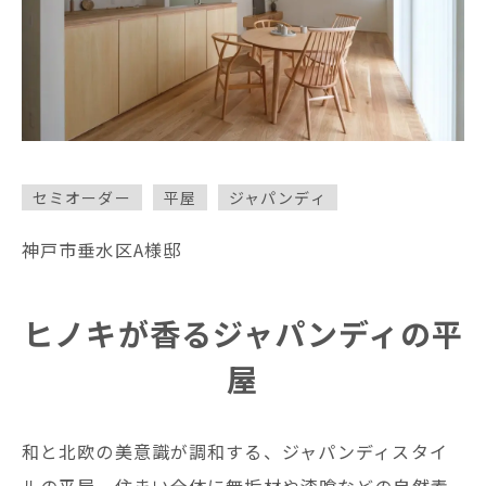
シンプル
ジャパンディ
北欧
ガレージハウス
モダン
ナチュラル
セミオーダー
平屋
ジャパンディ
分譲型モデルハウス
神戸市垂水区A様邸
フランス
カフェ風
ヴィンテージ
和
ヒノキが香るジャパンディの平
屋
レトロ
和と北欧の美意識が調和する、ジャパンディスタイ
ルの平屋。住まい全体に無垢材や漆喰などの自然素