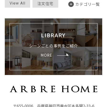
注文住宅
View All
カテゴリ一覧
セミオーダー
断熱リノベ
平屋
LIBRARY
店舗併用住宅
シーンごとの
事例をご紹介
教室・サロン
MORE
シンプル
ジャパンディ
北欧
ガレージハウス
モダン
ナチュラル
分譲型モデルハウス
〒655-0006
兵庫県神戸市垂水区本多聞2-33-6