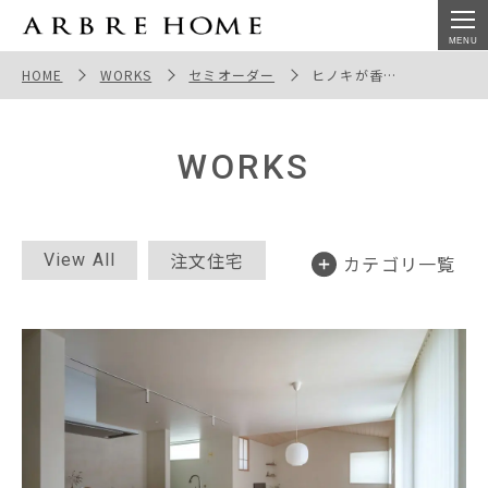
平屋｜ 神戸でヒノキが香るジャパンディの注文住宅
HOME
WORKS
セミオーダー
ヒノキが香るジャパンディの平屋
WORKS
注文住宅
View All
カテゴリ一覧
セミオーダー
断熱リノベ
平屋
店舗併用住宅
教室・サロン