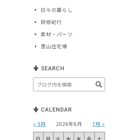
日々の暮らし
研修紀行
素材・パーツ
里山住宅博
SEARCH
CALENDAR
« 5月
2026年6月
7月 »
日
月
火
水
木
金
土