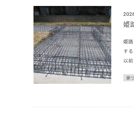
202
姫
姫路
する
以前
家