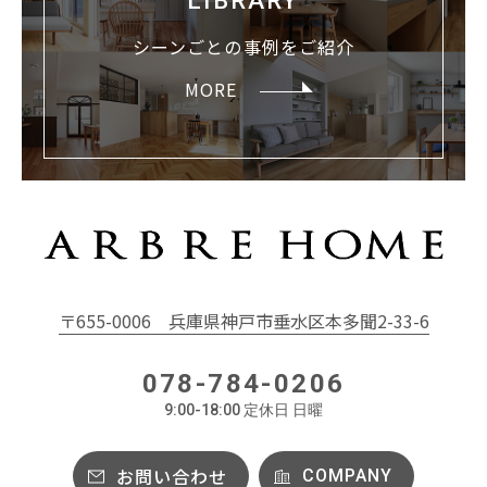
LIBRARY
店舗併用住宅
シーンごとの
事例をご紹介
教室・サロン
MORE
シンプル
ジャパンディ
北欧
ガレージハウス
モダン
ナチュラル
分譲型モデルハウス
〒655-0006
兵庫県神戸市垂水区本多聞2-33-6
フランス
カフェ風
078-784-0206
ヴィンテージ
和
9:00-18:00 定休日 日曜
レトロ
お問い合わせ
COMPANY