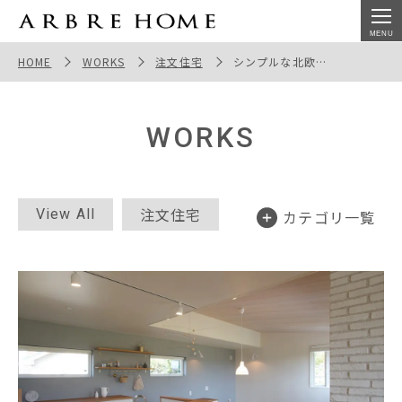
兵庫の北欧住宅｜北欧インテリアが似合うシンプルなデザ
インの家
HOME
WORKS
注文住宅
シンプルな北欧インテリアの家
WORKS
注文住宅
View All
カテゴリ一覧
セミオーダー
断熱リノベ
平屋
店舗併用住宅
教室・サロン