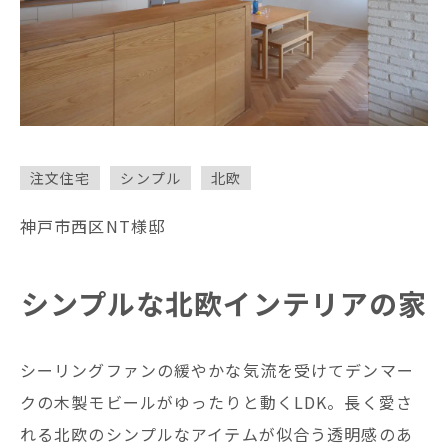
シンプル
ジャパンディ
北欧
ガレージハウス
モダン
ナチュラル
注文住宅
シンプル
北欧
分譲型モデルハウス
神戸市西区NT様邸
フランス
カフェ風
シンプルな北欧インテリアの家
ヴィンテージ
和
レトロ
シーリングファンの緩やかな気流を受けてデンマー
クの木製モビールがゆったりと動くLDK。長く愛さ
れる北欧のシンプルなアイテムが似合う透明感のあ